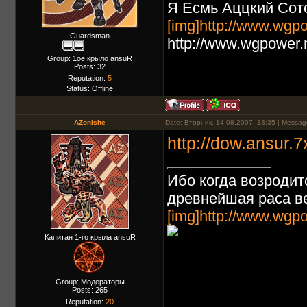
Я Есмь Аццкий Сото
[img]http://www.wgpo
Guardsman
http://www.wgpower.
Group: 1ое крыло ansuR
Posts:
32
Reputation:
5
Status:
Offline
AZonishe
Date: Вторник, 14.08.2007, 13:35 | Messa
http://dow.ansur.7
Ибо когда возродит
древнейшая раса ве
[img]http://www.wgpo
Капитан 1-го крыла ansuR
Group: Модераторы
Posts:
265
Reputation:
20