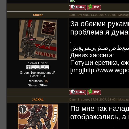
Striker
Date: Вторник, 14.08.2007, 12:56 | Messa
За обеими руками
проблема я дума
ﻊﻁﺹﺿﺶﻲﺲﻎﺶ
Девиз хаосита:
Потуши еретика, ожи
Senior Officer
[img]http://www.wgpo
Group: 1ое крыло ansuR
Posts:
161
Reputation:
15
Status:
Offline
JACKAL
Date: Вторник, 14.08.2007, 13:03 | Messa
По мне так налад
отображались, а 