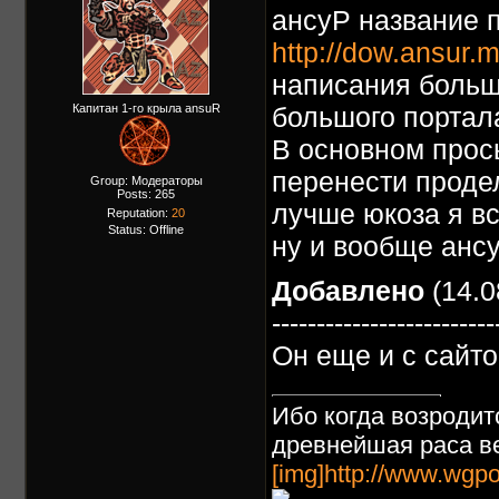
ансуР название 
http://dow.ansur.
написания больш
Капитан 1-го крыла ansuR
большого портал
В основном прос
перенести продел
Group: Модераторы
Posts:
265
лучше юкоза я в
Reputation:
20
Status:
Offline
ну и вообще анс
Добавлено
(14.0
-------------------------
Он еще и с сайт
Ибо когда возродит
древнейшая раса ве
[img]http://www.wgpo