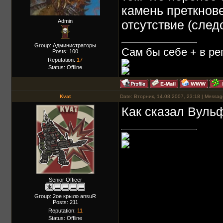
камень преткнове
Admin
отсутствие (след
Group: Администраторы
Сам бы себе + в реп
Posts:
100
Reputation:
17
Status:
Offline
Kvat
Date: Вторник, 14.08.2007, 23:18 | Messa
Как сказал Вульф,
Senior Officer
Group: 2ое крыло ansuR
Posts:
211
Reputation:
11
Status:
Offline