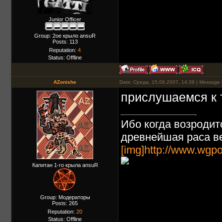
Junior Officer
Group: 2ое крыло ansuR
Posts:
113
Reputation:
4
Status:
Offline
AZonishe
Date: Среда, 15.08.2007, 14:39 | Message
прислушаемся к
Ибо когда возродит
древнейшая раса ве
[img]http://www.wgpo
Капитан 1-го крыла ansuR
Group: Модераторы
Posts:
265
Reputation:
20
Status:
Offline