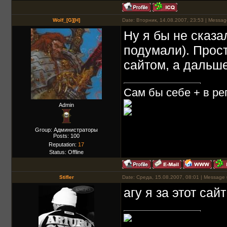
Wolf_[G][H]
Date: Вторник, 14.08.2007, 23:53 | Messa
Ну я бы не сказал
подумали). Прост
сайтом, а дальше
Сам бы себе + в реп
Admin
Group: Администраторы
Posts:
100
Reputation:
17
Status:
Offline
Stifler
Date: Среда, 15.08.2007, 08:01 | Message
агу я за этот сайт