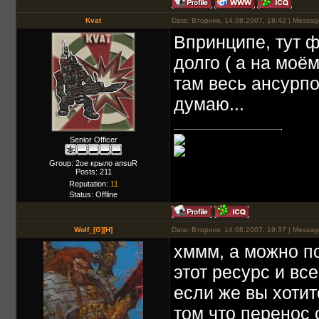
Kvat
Date: Вторник, 14.08.2007, 18:42 | Messa
Впринципе, тут ф
долго ( а на моём
там весь ансурпо
думаю...
Senior Officer
Group: 2ое крыло ansuR
Posts:
211
Reputation:
11
Status:
Offline
Wolf_[G][H]
Date: Вторник, 14.08.2007, 19:37 | Messa
хммм, а можно п
этот ресурс и все.
если же вы хотите
том что перенос 