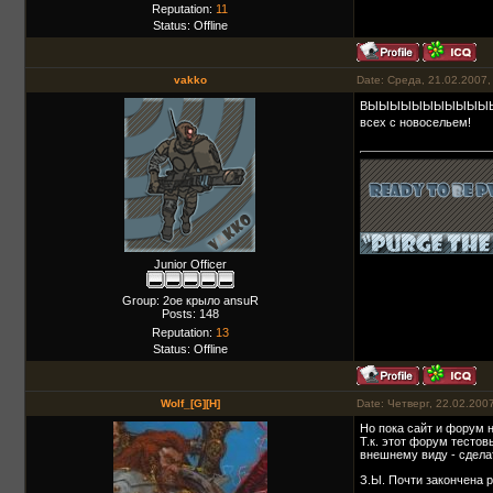
Reputation:
11
Status:
Offline
vakko
Date: Среда, 21.02.2007,
ВЫЫЫЫЫЫЫЫЫЫЫЫ
всех с новосельем!
Junior Officer
Group: 2ое крыло ansuR
Posts:
148
Reputation:
13
Status:
Offline
Wolf_[G][H]
Date: Четверг, 22.02.200
Но пока сайт и форум 
Т.к. этот форум тестов
внешнему виду - сдела
З.Ы. Почти закончена 