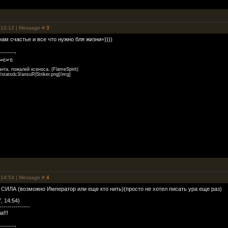
 12:12 | Message #
3
нам счастье и все что нужно бля жизни=))))
ﺞﺿﻉ
нта, пожалей ксеноса. (FlameSpirit)
/statsdc3/ansuR|Striker.png[/img]
 14:54 | Message #
4
ЛА (возможно Император или еще кто нить)(просто не хотел писать ура еще раз)
, 14:54)
---------------
а!!!