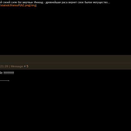
ей своей силе бог мертвых Иннеад - древнейшая раса вернет свое былое могущество...
/statsdc9/ansuR|AZ.png[/img]
 21:28 | Message #
5
!!!!!!!!!!