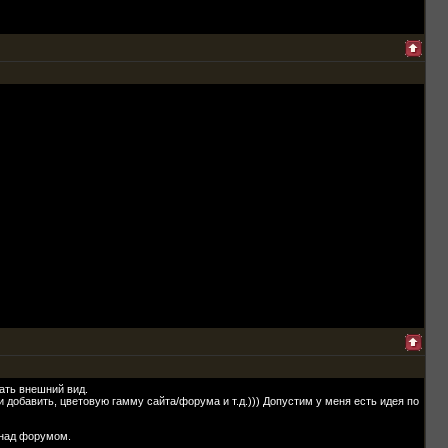
ать внешний вид.
 добавить, цветовую гамму сайта/форума и т.д.))) Допустим у меня есть идея по
 над форумом.