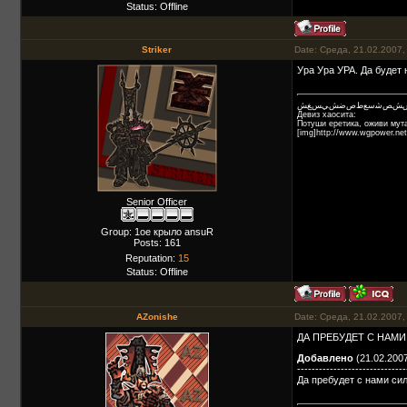
Status:
Offline
Striker
Date: Среда, 21.02.2007,
Ура Ура УРА. Да будет 
ﺲﺶﺺﺷﺳﻊﻁﺹﺿﺶﻲﺲﻎﺶ
Девиз хаосита:
Потуши еретика, оживи мута
[img]http://www.wgpower.net
Senior Officer
Group: 1ое крыло ansuR
Posts:
161
Reputation:
15
Status:
Offline
AZonishe
Date: Среда, 21.02.2007,
ДА ПРЕБУДЕТ С НАМИ СИ
Добавлено
(21.02.2007
------------------------------
Да пребудет с нами сил