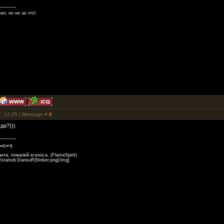
ил, но не за что!
7, 12:25 | Message #
8
да?)))
ﺞﺿﻉ
нта, пожалей ксеноса. (FlameSpirit)
/statsdc3/ansuR|Striker.png[/img]