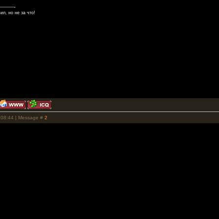
ил, но не за что!
 08:44 | Message #
2