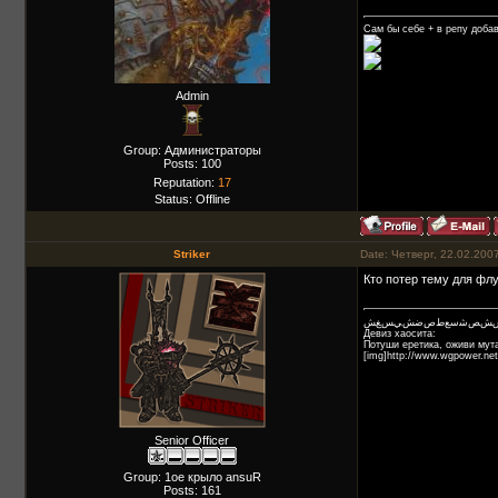
Сам бы себе + в репу добав
Admin
Group: Администраторы
Posts:
100
Reputation:
17
Status:
Offline
Striker
Date: Четверг, 22.02.200
Кто потер тему для флу
ﺲﺶﺺﺷﺳﻊﻁﺹﺿﺶﻲﺲﻎﺶ
Девиз хаосита:
Потуши еретика, оживи мута
[img]http://www.wgpower.net
Senior Officer
Group: 1ое крыло ansuR
Posts:
161