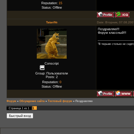
Reputation:
15
Status:
Offline
Tatari№
Date: Вторник, 07.08.200
Поздравляю!!!
Форум классный!!!
"В тюрьме столько не сидят
Conscript
Group: Пользователи
Posts:
2
Reputation:
0
Status:
Offline
Форум
»
Обсуждение сайта
»
Тестовый форум
»
Поздравляю
1
Страница
1
из
1