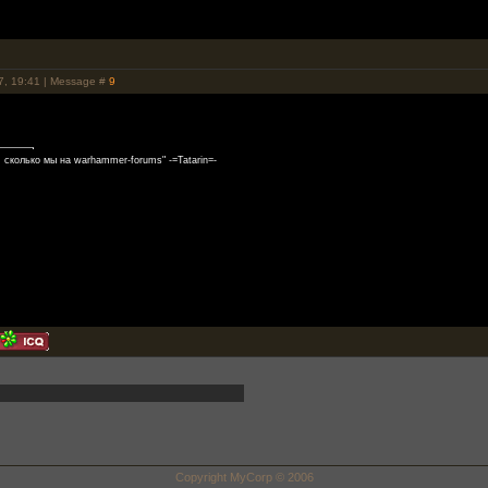
7, 19:41 | Message #
9
, сколько мы на warhammer-forums" -=Tatarin=-
Copyright MyCorp © 2006