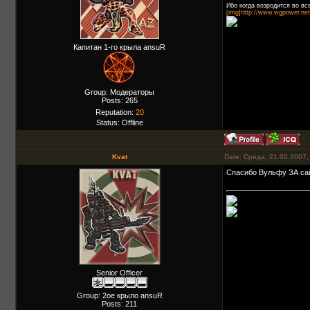
Ибо когда возродится во вс
[img]http://www.wgpower.net
Капитан 1-го крыла ansuR
Group: Модераторы
Posts:
265
Reputation:
20
Status:
Offline
Kvat
Date: Среда, 21.02.2007,
Спасибо Вульфу ЗА сайт !!
Senior Officer
Group: 2ое крыло ansuR
Posts:
211