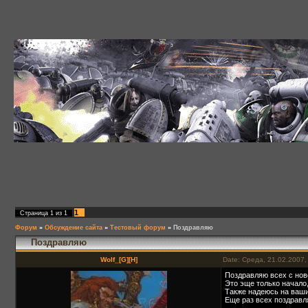
1
Страница
1
из
1
Форум
»
Обсуждение сайта
»
Тестовый форум
»
Поздравляю
Поздравляю
Wolf_[G][H]
Date: Среда, 21.02.2007,
Поздравляю всех с нов
Это эще только начало,
Также надеюсь на ваши
Еще раз всех поздравля