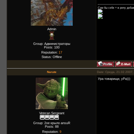
Сам бы себе + в репу добав
Admin
Group: Администраторы
Posts:
100
Reputation:
17
Status:
Offline
Narute
Date: Среда, 21.02.2007,
Ура товарищи, уРа)))
Veteran Sergeant
Group: 2ое крыло ansuR
Posts:
88
Reputation:
9